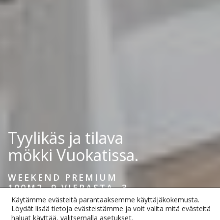
Tyylikäs ja tilava
mökki Vuokatissa.
WEEKEND PREMIUM
100M2, 9 VIERASTA, 3
MAKUUHUONETTA
Käytämme evästeitä parantaaksemme käyttäjäkokemusta.
Löydät lisää tietoja evästeistämme ja voit valita mitä evästeitä
asetukset
.
haluat käyttää, valitsemalla