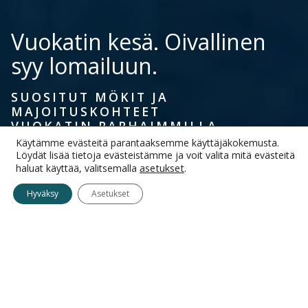
Vuokatin kesä. Oivallinen
syy lomailuun.
SUOSITUT MÖKIT JA
MAJOITUSKOHTEET
VUOKATIN PARHAIMMILLA
PAIKOILLA.
Käytämme evästeitä parantaaksemme käyttäjäkokemusta.
Löydät lisää tietoja evästeistämme ja voit valita mitä evästeitä
asetukset
.
haluat käyttää, valitsemalla
Hyväksy
Asetukset
VARAUKSET
Tulopäivä
Lähtöpäivä
Lisää päivämäärä
Lisää päivämäärä
Vieraat
1
henkilö