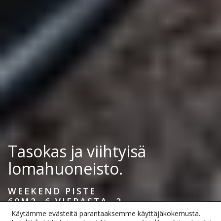
Tasokas ja viihtyisä
lomahuoneisto.
WEEKEND PISTE
60M2, 6 VIERASTA, 2
MAKUUHUONETTA
Käytämme evästeitä parantaaksemme käyttäjäkokemusta.